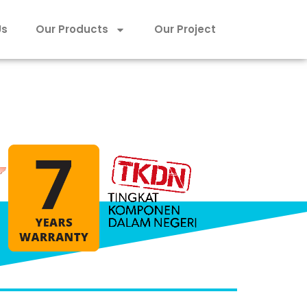
Us
Our Products
Our Project