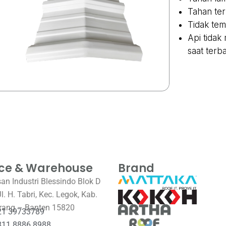
Tahan te
Tidak te
Api tidak
saat terb
ice & Warehouse
Brand
n Industri Blessindo Blok D
Jl. H. Tabri, Kec. Legok, Kab.
rang – Banten 15820
21 39733789
811 8886 8988