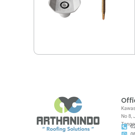
Off
Kawasa
No 8, 
Tange
0
0